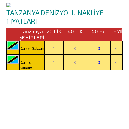
TANZANYA DENİZYOLU NAKLİYE
FİYATLARI
Tanzanya
20 LİK
40 LIK
40 Hq
GEMİ
ŞEHİRLERİ
Dar es Salaam
1
0
0
0
Dar Es
1
0
0
0
Salaam