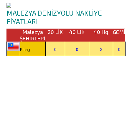
MALEZYA DENİZYOLU NAKLİYE
FİYATLARI
Malezya
20 LİK
40 LIK
40 Hq
GEMİ
ŞEHİRLERİ
Klang
0
0
3
0